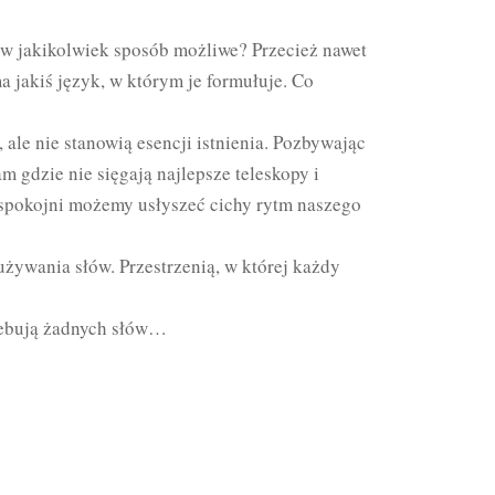
o w jakikolwiek sposób możliwe? Przecież nawet
a jakiś język, w którym je formułuje. Co
 ale nie stanowią esencji istnienia. Pozbywając
m gdzie nie sięgają najlepsze teleskopy i
i spokojni możemy usłyszeć cichy rytm naszego
używania słów. Przestrzenią, w której każdy
rzebują żadnych słów…