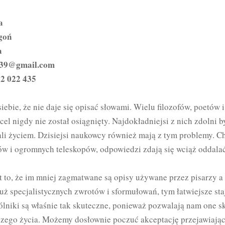
a
goń
a
639@gmail.com
2 022 435
siebie, że nie daje się opisać słowami. Wielu filozofów, poetów 
h cel nigdy nie został osiągnięty. Najdokładniejsi z nich zdolni
ali życiem. Dzisiejsi naukowcy również mają z tym problemy. 
w i ogromnych teleskopów, odpowiedzi zdają się wciąż oddalać
t to, że im mniej zagmatwane są opisy używane przez pisarzy 
ż specjalistycznych zwrotów i sformułowań, tym łatwiejsze staj
ólniki są właśnie tak skuteczne, ponieważ pozwalają nam one 
szego życia. Możemy dosłownie poczuć akceptację przejawiają