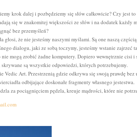
ziemy krok dalej i pozbędziemy się słów całkowicie? Czy jest t
adają się w znakomitej większości ze słów i na dodatek każdy m
ągnąć bez przemyśleń?
 głosi, że nie jesteśmy naszymi myślami. Są one naszą częścią,
śnego dialogu, jaki ze sobą toczymy, jesteśmy wstanie zajrzeć ta
o nie mogą zrobić żadne komputery. Dopiero wewnętrznie cisi 
m skrywane są wszystkie odpowiedzi, których potrzebujemy.
nie Vedic Art. Przestrzenią gdzie odkrywa się swoją prawdę bez 
ierciadła odbijające doskonałe fragmenty własnego jestestwa.
dzla za pociągnięciem pędzla, kreuje mądrości, które nie pot
ail.com