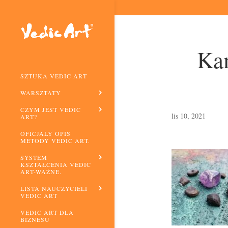
Kam
SZTUKA VEDIC ART
WARSZTATY
CZYM JEST VEDIC
lis 10, 2021
ART?
OFICJALY OPIS
METODY VEDIC ART.
SYSTEM
KSZTAŁCENIA VEDIC
ART-WAŻNE.
LISTA NAUCZYCIELI
VEDIC ART
VEDIC ART DLA
BIZNESU