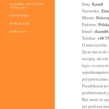
Kamil
Imię:
GALERIA ARTYSTÓW
VEDICART
Zim
Nazwisko:
FILMOTEKA
Dzierz
Miasto:
Polsk
PUBLIKACJE
Państwo:
zkamil
Email:
KONTAKT
+48 73
Telefon:
O nauczycielu:
Życie ma to do 
receptę, ale ic
tego, co nazyw
superkomputeró
przypuszczano.
Paradoksem jes
pozbawionych ju
Być może te og
już podczas na