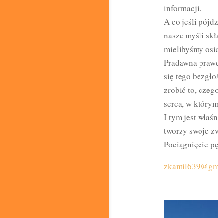
informacji.
A co jeśli pójd
nasze myśli skł
mielibyśmy osi
Pradawna prawda
się tego bezgło
zrobić to, czeg
serca, w który
I tym jest właś
tworzy swoje zw
Pociągnięcie pę
zkamil639@gm