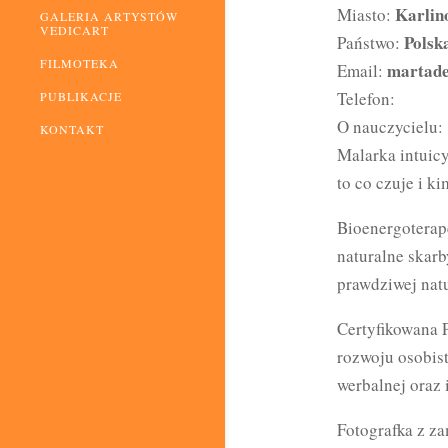
Karlin
Miasto:
GALERIA ARTYSTÓW
VEDICART
Polsk
Państwo:
FILMOTEKA
martad
Email:
Telefon:
PUBLIKACJE
O nauczycielu:
KONTAKT
Malarka intuicy
to co czuje i k
Bioenergoterap
naturalne skar
prawdziwej natu
Certyfikowana 
rozwoju osobist
werbalnej oraz 
Fotografka z za