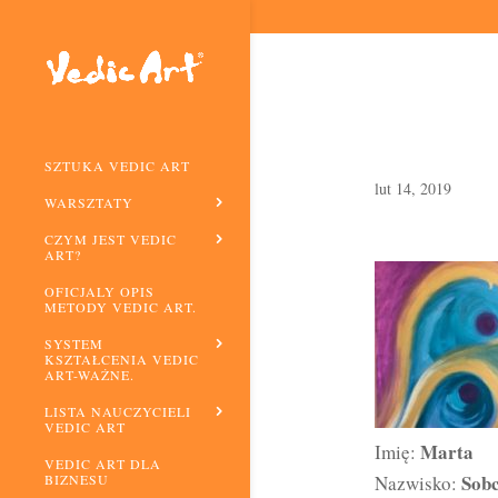
SZTUKA VEDIC ART
lut 14, 2019
WARSZTATY
CZYM JEST VEDIC
ART?
OFICJALY OPIS
METODY VEDIC ART.
SYSTEM
KSZTAŁCENIA VEDIC
ART-WAŻNE.
LISTA NAUCZYCIELI
VEDIC ART
Marta
Imię:
VEDIC ART DLA
Sobc
Nazwisko:
BIZNESU