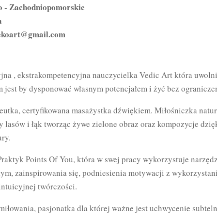
o - Zachodniopomorskie
a
ekoart@gmail.com
jna , ekstrakompetencyjna nauczycielka Vedic Art która uwolni
im jest by dysponować własnym potencjałem i żyć bez ogranicze
eutka, certyfikowana masażystka dźwiękiem. Miłośniczka natur
by lasów i łąk tworząc żywe zielone obraz oraz kompozycje dz
ry.
Praktyk Points Of You, która w swej pracy wykorzystuje narzę
ym, zainspirowania się, podniesienia motywacji z wykorzystani
intuicyjnej twórczości.
miłowania, pasjonatka dla której ważne jest uchwycenie subtel