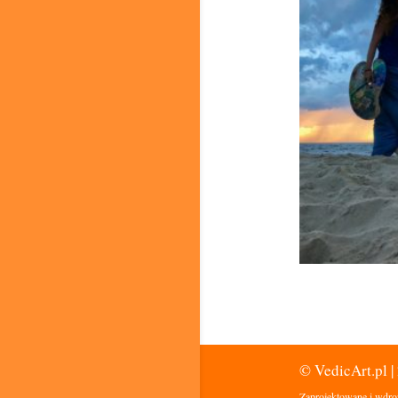
© VedicArt.pl |
Zaprojektowane i wdro