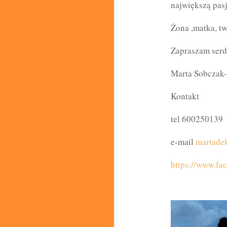
największą pasją
Żona ,matka, t
Zapraszam serd
Marta Sobczak
Kontakt
tel 600250139
e-mail
martade
https://www.fa