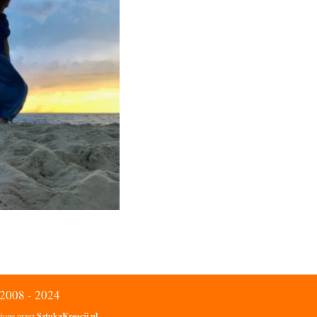
 2008 - 2024
żone przez
SztukaKreacji.pl